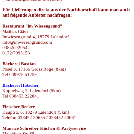
F
ü
r Lieferungen direkt aus der Nachbarschaft kann man auch
auf folgende Anbieter nachfragen:
Restaurant "im Wiesengrund"
Matthias Gläser
Imwiesengrund 4, 18279 Lalendorf
info@imwiesengrund.com
038452/20542
0172/7993158
Bäckerei Bastian
Pösel 3, 17166 Gross Roge (8km)
Tel 039978 51259
Bäckerei Hatscher
Koppelweg 2, Lalendorf (5km)
Tel 038453 222841
Fleischer Becker
Hauptstr. 6, 18279 Lalendorf (5km)
Telefon 038452 20655 / 038452 20061
Maurice Schreiber Küchen & Partyservice
Malchiner Str. 88