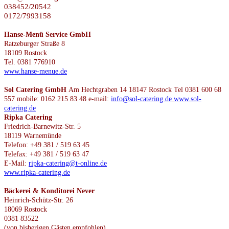
038452/20542
0172/7993158
Hanse-Menü Service GmbH
Ratzeburger Straße 8
18109 Rostock
Tel. 0381 776910
www.hanse-menue.de
Sol Catering GmbH
Am Hechtgraben 14 18147 Rostock Tel 0381 600 68
557 mobile: 0162 215 83 48 e-mail:
info@sol-catering.de
www.sol-
catering.de
Ripka Catering
Friedrich-Barnewitz-Str. 5
18119 Warnemünde
Telefon: +49 381 / 519 63 45
Telefax: +49 381 / 519 63 47
E-Mail:
ripka-catering@t-online.de
www.ripka-catering.de
Bäckerei & Konditorei Never
Heinrich-Schütz-Str. 26
18069 Rostock
0381 83522
(von bisherigen Gästen empfohlen)