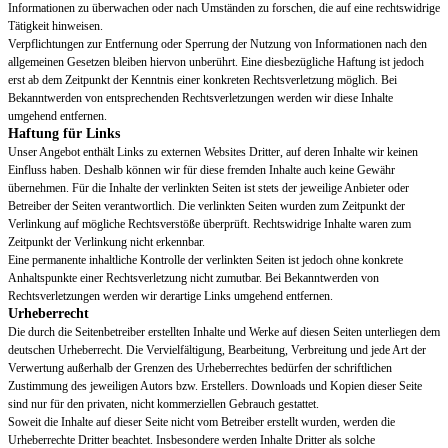
Informationen zu überwachen oder nach Umständen zu forschen, die auf eine rechtswidrige
Tätigkeit hinweisen.
Verpflichtungen zur Entfernung oder Sperrung der Nutzung von Informationen nach den
allgemeinen Gesetzen bleiben hiervon unberührt. Eine diesbezügliche Haftung ist jedoch
erst ab dem Zeitpunkt der Kenntnis einer konkreten Rechtsverletzung möglich. Bei
Bekanntwerden von entsprechenden Rechtsverletzungen werden wir diese Inhalte
umgehend entfernen.
Haftung für Links
Unser Angebot enthält Links zu externen Websites Dritter, auf deren Inhalte wir keinen
Einfluss haben. Deshalb können wir für diese fremden Inhalte auch keine Gewähr
übernehmen. Für die Inhalte der verlinkten Seiten ist stets der jeweilige Anbieter oder
Betreiber der Seiten verantwortlich. Die verlinkten Seiten wurden zum Zeitpunkt der
Verlinkung auf mögliche Rechtsverstöße überprüft. Rechtswidrige Inhalte waren zum
Zeitpunkt der Verlinkung nicht erkennbar.
Eine permanente inhaltliche Kontrolle der verlinkten Seiten ist jedoch ohne konkrete
Anhaltspunkte einer Rechtsverletzung nicht zumutbar. Bei Bekanntwerden von
Rechtsverletzungen werden wir derartige Links umgehend entfernen.
Urheberrecht
Die durch die Seitenbetreiber erstellten Inhalte und Werke auf diesen Seiten unterliegen dem
deutschen Urheberrecht. Die Vervielfältigung, Bearbeitung, Verbreitung und jede Art der
Verwertung außerhalb der Grenzen des Urheberrechtes bedürfen der schriftlichen
Zustimmung des jeweiligen Autors bzw. Erstellers. Downloads und Kopien dieser Seite
sind nur für den privaten, nicht kommerziellen Gebrauch gestattet.
Soweit die Inhalte auf dieser Seite nicht vom Betreiber erstellt wurden, werden die
Urheberrechte Dritter beachtet. Insbesondere werden Inhalte Dritter als solche