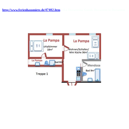
http://www.ferienhausmiete.de/47402.htm
">La Dersentina Gutsh. Dersentin in Dersentin